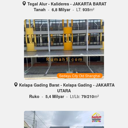
Tegal Alur - Kalideres - JAKARTA BARAT
Tanah
-
6,8 Milyar
- LT:
935
m
2
Sedayu City Old Shanghai
Kelapa Gading Barat - Kelapa Gading - JAKARTA
UTARA
Ruko
-
5,4 Milyar
- Lt/Lb:
79/210
m
2