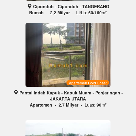
Cipondoh - Cipondoh - TANGERANG
Rumah
-
2,2 Milyar
- Lt/Lb:
60/160
m
2
Apartemen Gold Coast
Pantai Indah Kapuk - Kapuk Muara - Penjaringan -
JAKARTA UTARA
Apartemen
-
2,7 Milyar
- Luas:
90
m
2