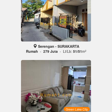
Serengan - SURAKARTA
Rumah
-
279 Juta
- Lt/Lb:
51/51
m
2
Green Lake City