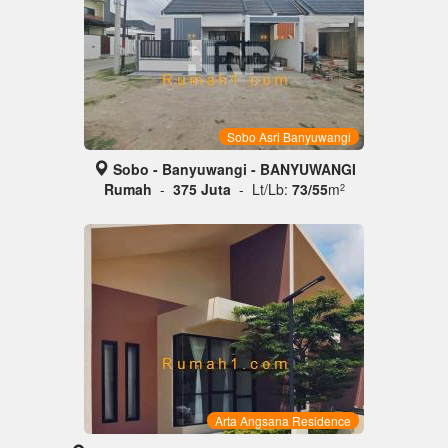
Sobo Asri Banyuwangi
Sobo - Banyuwangi - BANYUWANGI
Rumah
-
375 Juta
- Lt/Lb:
73/55
m
2
Arta Angsana Residence