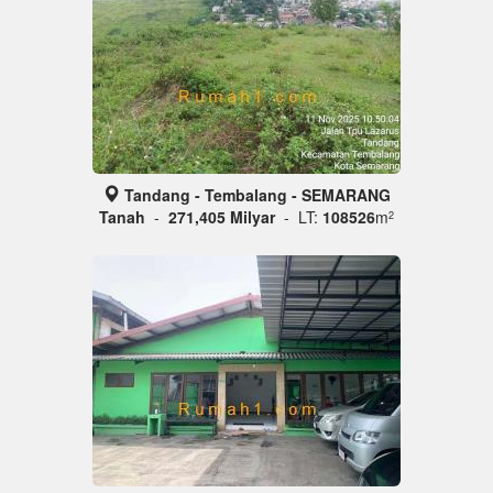
Tandang - Tembalang - SEMARANG
Tanah
-
271,405 Milyar
- LT:
108526
m
2