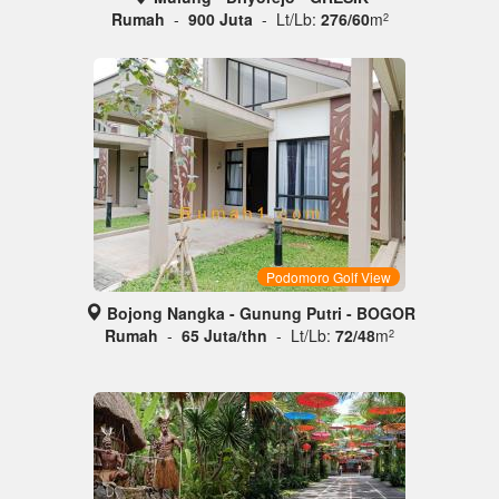
Rumah
-
900 Juta
- Lt/Lb:
276/60
m
2
Podomoro Golf View
Bojong Nangka - Gunung Putri - BOGOR
Rumah
-
65 Juta/thn
- Lt/Lb:
72/48
m
2