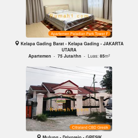
Apartemen Paladian Park Tower F
Kelapa Gading Barat - Kelapa Gading - JAKARTA
UTARA
Apartemen
-
75 Juta/thn
- Luas:
85
m
2
Citraland CBD Gresik
Mulung - Driyorejo - GRESIK