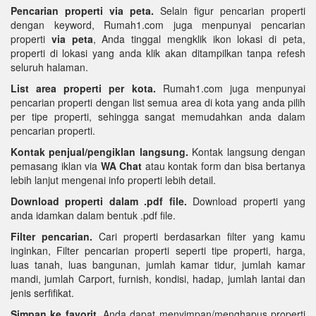
Pencarian properti via peta.
Selain figur pencarian properti
dengan keyword, Rumah1.com juga menpunyai pencarian
properti
via peta
, Anda tinggal mengklik ikon lokasi di peta,
properti di lokasi yang anda klik akan ditampilkan tanpa refesh
seluruh halaman.
List area properti per kota.
Rumah1.com juga menpunyai
pencarian properti dengan list semua area di kota yang anda pilih
per tipe properti, sehingga sangat memudahkan anda dalam
pencarian properti.
Kontak penjual/pengiklan langsung.
Kontak langsung dengan
pemasang iklan via
WA Chat
atau kontak form dan bisa bertanya
lebih lanjut mengenai info properti lebih detail.
Download properti dalam .pdf file.
Download properti yang
anda idamkan dalam bentuk .pdf file.
Filter pencarian.
Cari properti berdasarkan filter yang kamu
inginkan, Filter pencarian properti seperti tipe properti, harga,
luas tanah, luas bangunan, jumlah kamar tidur, jumlah kamar
mandi, jumlah Carport, furnish, kondisi, hadap, jumlah lantai dan
jenis serfifikat.
Simpan ke favorit.
Anda dapat menyimpan/menghapus properti