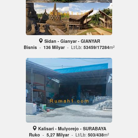
Sidan - Gianyar - GIANYAR
Bisnis
-
136 Milyar
- Lt/Lb:
53459/17284
m
2
Kalisari - Mulyorejo - SURABAYA
Ruko
-
5,27 Milyar
- Lt/Lb:
503/438
m
2