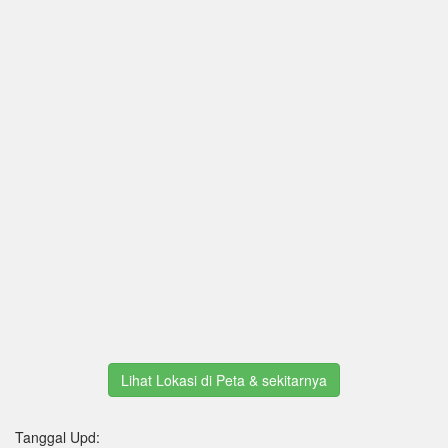
Lihat Lokasi di Peta & sekitarnya
Tanggal Upd: