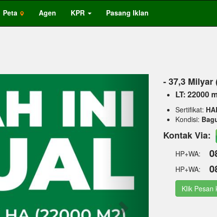
Peta
Agen
KPR
Pasang Iklan
Next
- 37,3 Milyar
LT: 22000 
Sertifikat:
HA
Kondisi:
Bag
Kontak Via:
0
HP+WA:
0
HP+WA:
Klik Pesan