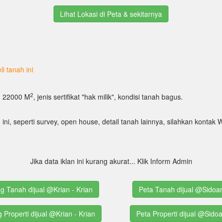
Lihat Lokasi di Peta & sekitarnya
i tanah ini
2
T: 22000 M
, jenis sertifikat "hak milik", kondisi tanah bagus.
 ini, seperti survey, open house, detail tanah lainnya, silahkan kont
Jika data iklan ini kurang akurat... Klik Inform Admin
ng Tanah dijual @Krian - Krian
Peta Tanah dijual @Sidoar
g Properti dijual @Krian - Krian
Peta Properti dijual @Sidoa