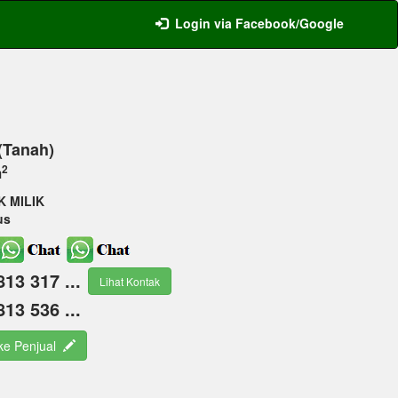
Login via Facebook/Google
 (Tanah)
2
m
K MILIK
us
813 317 ...
Lihat Kontak
813 536 ...
 ke Penjual