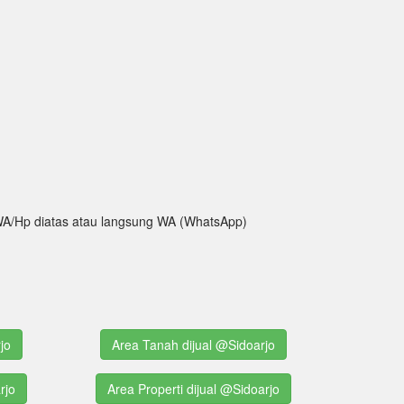
ak WA/Hp diatas atau langsung WA (WhatsApp)
jo
Area Tanah dijual @Sidoarjo
rjo
Area Properti dijual @Sidoarjo