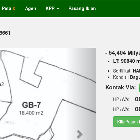
Peta
Agen
KPR
Pasang Iklan
 8661
Next
- 54,404 Mily
LT: 90840 
Sertifikat:
HA
Kondisi:
Bag
Kontak Via:
0
HP+WA:
0
HP+WA:
Klik Pesan