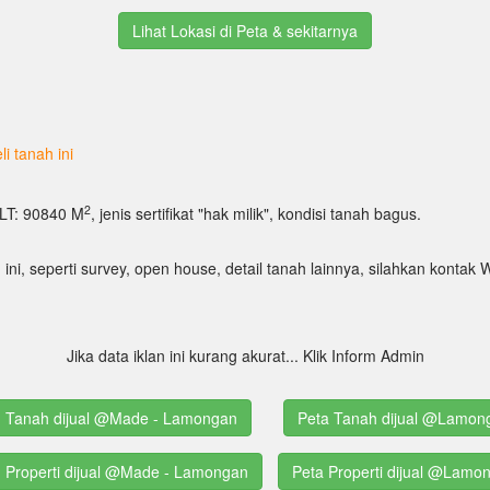
Lihat Lokasi di Peta & sekitarnya
i tanah ini
2
: LT: 90840 M
, jenis sertifikat "hak milik", kondisi tanah bagus.
 ini, seperti survey, open house, detail tanah lainnya, silahkan kont
Jika data iklan ini kurang akurat... Klik Inform Admin
ng Tanah dijual @Made - Lamongan
Peta Tanah dijual @Lamon
g Properti dijual @Made - Lamongan
Peta Properti dijual @Lamo