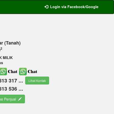
Login via Facebook/Google
ar (Tanah)
2
m
K MILIK
us
813 317 ...
Lihat Kontak
813 536 ...
 ke Penjual