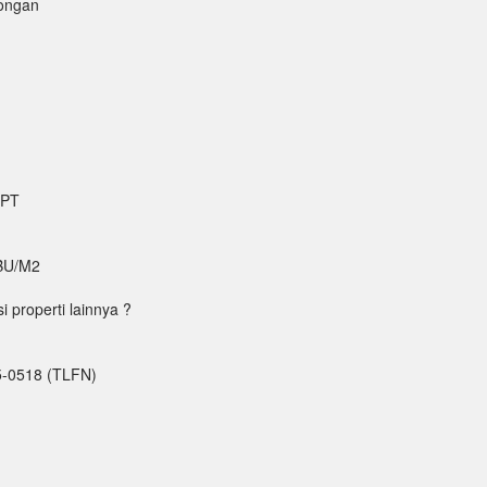
mongan
 PT
BU/M2
properti lainnya ?
5-0518 (TLFN)