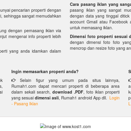
Cara pasang iklan yang sang
yai pencarian properti dengan
pasang iklan yang sangat mud
perti, sehingga sangat memudahkan
dengan data yang tinggal ditic
account Gmail atau Facebook an
untuk memasang iklan.
ung dengan pemasang iklan via
njut mengenai info properti lebih
Dimensi foto properti sesuai 
dengan dimensi foto foto yan
mencrop dan resize foto yang a
erti yang anda idamkan dalam
Ingin memasarkan properti anda?
S
uk
Selain figur yang umum pada situs lainnya,
s,
Rumah1.com dapat mencari properti di beberapa area
a
si
dalam sekali search,
download .PDF
, foto iklan properti
k
yang sesuai
dimensi asli
, Rumah1 android App dll.
Login
p
- Pasang Iklan
L