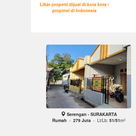
Lihat properti dijual di kota kota /
propinsi di Indonesia
Serengan - SURAKARTA
Rumah
-
279 Juta
- Lt/Lb:
51/51
m
2