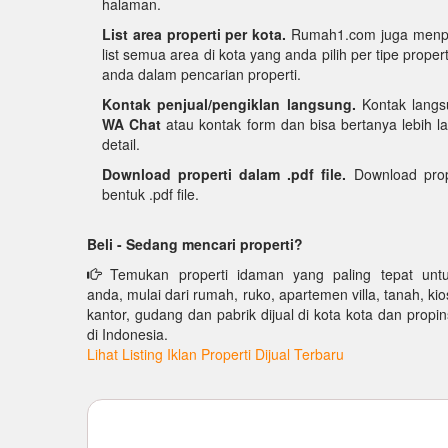
halaman.
List area properti per kota.
Rumah1.com juga menpun
list semua area di kota yang anda pilih per tipe pro
anda dalam pencarian properti.
Kontak penjual/pengiklan langsung.
Kontak langs
WA Chat
atau kontak form dan bisa bertanya lebih la
detail.
Download properti dalam .pdf file.
Download prop
bentuk .pdf file.
Beli - Sedang mencari properti?
Temukan properti idaman yang paling tepat unt
anda, mulai dari rumah, ruko, apartemen villa, tanah, kio
kantor, gudang dan pabrik dijual di kota kota dan propin
di Indonesia.
Lihat Listing Iklan Properti Dijual Terbaru