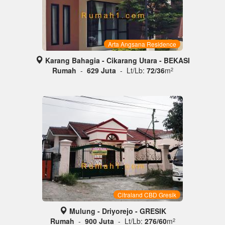
Arta Angsana Residence
Karang Bahagia - Cikarang Utara - BEKASI
Rumah
-
629 Juta
- Lt/Lb:
72/36
m
2
Citraland CBD Gresik
Mulung - Driyorejo - GRESIK
Rumah
-
900 Juta
- Lt/Lb:
276/60
m
2