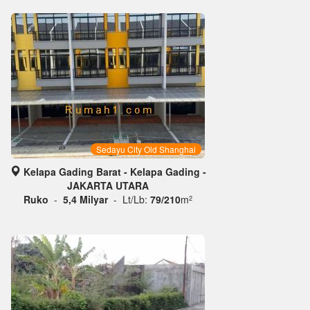
Sedayu City Old Shanghai
Kelapa Gading Barat - Kelapa Gading -
JAKARTA UTARA
Ruko
-
5,4 Milyar
- Lt/Lb:
79/210
m
2