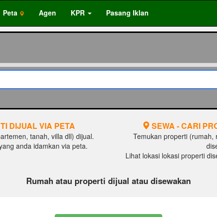
Peta
Agen
KPR
Pasang Iklan
TI DIJUAL VIA PETA
SEWA - CARI PR
temen, tanah, villa dll) dijual.
Temukan properti (rumah, ru
al yang anda idamkan via peta.
dis
Lihat lokasi lokasi properti d
Rumah atau properti dijual atau disewakan