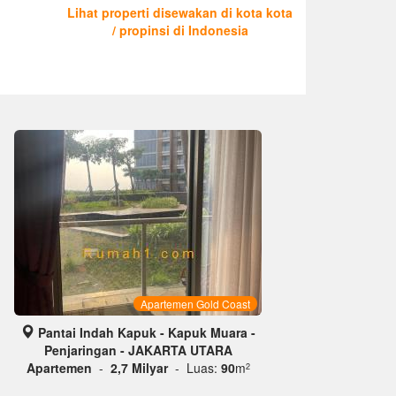
Lihat properti disewakan di kota kota
/ propinsi di Indonesia
Apartemen Gold Coast
Pantai Indah Kapuk - Kapuk Muara -
Penjaringan - JAKARTA UTARA
Apartemen
-
2,7 Milyar
- Luas:
90
m
2