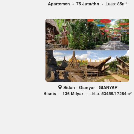
Apartemen
-
75 Juta/thn
- Luas:
85
m
2
Sidan - Gianyar - GIANYAR
Bisnis
-
136 Milyar
- Lt/Lb:
53459/17284
m
2