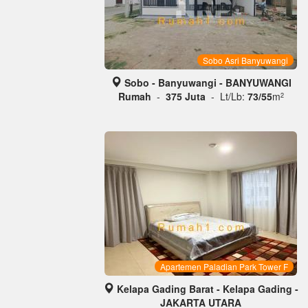
Sobo Asri Banyuwangi
Sobo - Banyuwangi - BANYUWANGI
Rumah
-
375 Juta
- Lt/Lb:
73/55
m
2
Apartemen Paladian Park Tower F
Kelapa Gading Barat - Kelapa Gading -
JAKARTA UTARA