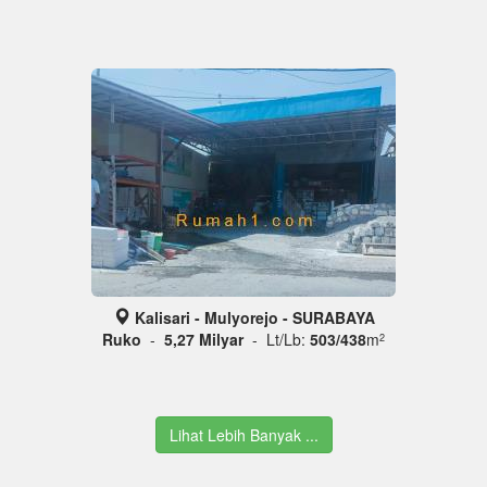
Kalisari - Mulyorejo - SURABAYA
Ruko
-
5,27 Milyar
- Lt/Lb:
503/438
m
2
Lihat Lebih Banyak ...