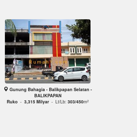
Gunung Bahagia - Balikpapan Selatan -
BALIKPAPAN
Ruko
-
3,315 Milyar
- Lt/Lb:
303/450
m
2