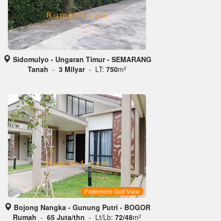
Sidomulyo - Ungaran Timur - SEMARANG
Tanah
-
3 Milyar
- LT:
750
m
2
Podomoro Golf View
Bojong Nangka - Gunung Putri - BOGOR
Rumah
-
65 Juta/thn
- Lt/Lb:
72/48
m
2