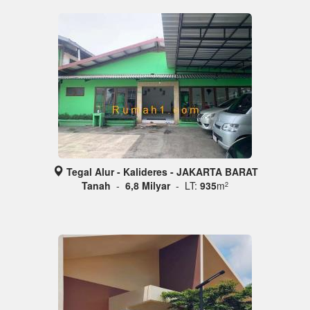
Tegal Alur - Kalideres - JAKARTA BARAT
Tanah
-
6,8 Milyar
- LT:
935
m
2