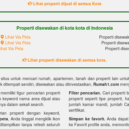
Lihat properti dijual di semua Kota
Properti disewakan di kota kota di Indonesia
Lihat Via Peta
Properti disewak
Lihat Via Peta
Properti disew
ihat Via Peta
Properti dis
Lihat properti disewakan di semua kota.
, situs untuk mencari rumah, apartemen, tanah dan properti lain unt
 ditempati sendiri, disewakan atau diinvestasikan,
Rumah1.com
menye
miliki figur pencarian properti
Filter pencarian.
Cari properti b
k keyword nama area dijual atau
properti seperti tipe properti, 
ya dalam sekali search.
jumlah kamar mandi, jumlah Carp
serfifikat.
rian properti dengan keyword,
 peta
, Anda tinggal mengklik ikon
Simpan ke favorit.
Anda dapat
 ditampilkan tanpa refesh seluruh
ke Favorit profile anda, memonitor