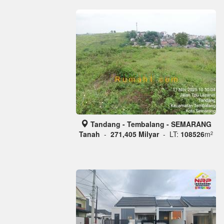
Tandang - Tembalang - SEMARANG
Tanah
-
271,405 Milyar
- LT:
108526
m
2