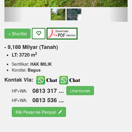
+ Shortlist
- 9,188 Milyar (Tanah)
2
LT: 3720 m
Sertifikat:
HAK MILIK
Kondisi:
Bagus
Kontak Via:
0813 317 ...
HP+WA:
Lihat Kontak
0813 536 ...
HP+WA:
Klik Pesan ke Penjual