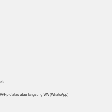
ti).
ak WA/Hp diatas atau langsung WA (WhatsApp)