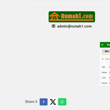
admin@rumah1
.com
Share It