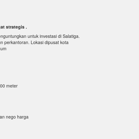
t strategis .
guntungkan untuk investasi di Salatiga.
n perkantoran. Lokasi dipusat kota
umum
300 meter
dan nego harga