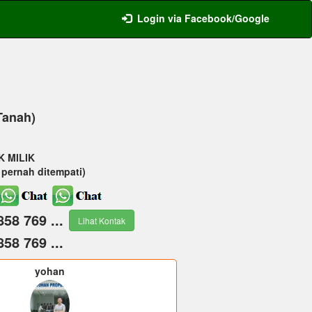
Login via Facebook/Google
(Tanah)
K MILIK
pernah ditempati)
858 769 ...
Lihat Kontak
858 769 ...
yohan