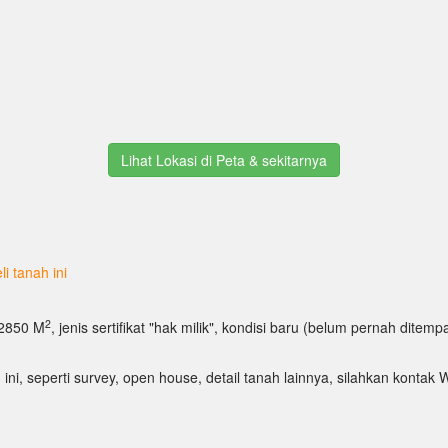
Lihat Lokasi di Peta & sekitarnya
i tanah ini
2
: 2850 M
, jenis sertifikat "hak milik", kondisi baru (belum pernah ditempa
 ini, seperti survey, open house, detail tanah lainnya, silahkan kont