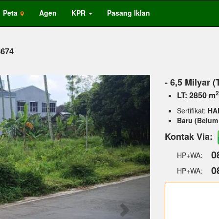
Peta
Agen
KPR
Pasang Iklan
8674
Next
- 6,5 Milyar 
2
LT: 2850 m
Sertifikat:
HA
Baru (Belum 
Kontak Via:
0
HP+WA:
0
HP+WA: