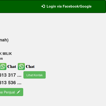
Login via Facebook/Google
anah)
K MILIK
us
813 317 ...
Lihat Kontak
813 536 ...
 ke Penjual