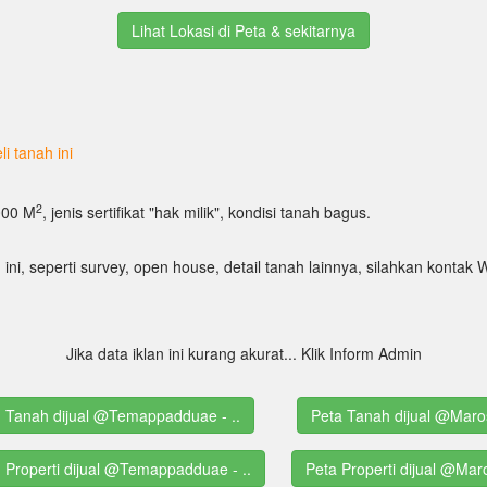
Lihat Lokasi di Peta & sekitarnya
i tanah ini
2
3000 M
, jenis sertifikat "hak milik", kondisi tanah bagus.
 ini, seperti survey, open house, detail tanah lainnya, silahkan kont
Jika data iklan ini kurang akurat... Klik Inform Admin
g Tanah dijual @Temappadduae - ..
Peta Tanah dijual @Maro
g Properti dijual @Temappadduae - ..
Peta Properti dijual @Mar