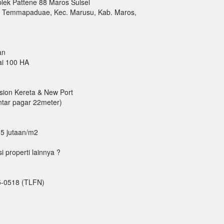
plek Pattene 88 Maros Sulsel
8, Temmapaduae, Kec. Marusu, Kab. Maros,
an
ai 100 HA
sion Kereta & New Port
ntar pagar 22meter)
5 jutaan/m2
properti lainnya ?
5-0518 (TLFN)