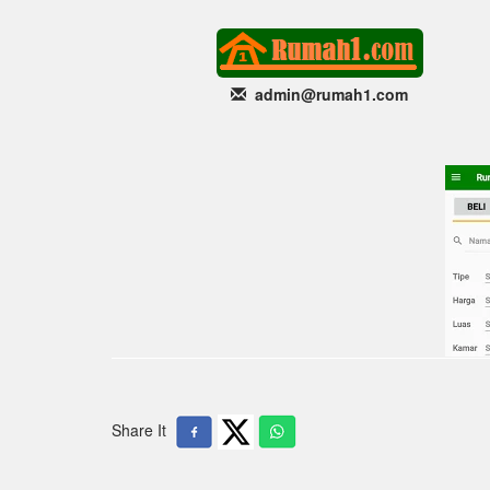
admin@rumah1
.com
Share It