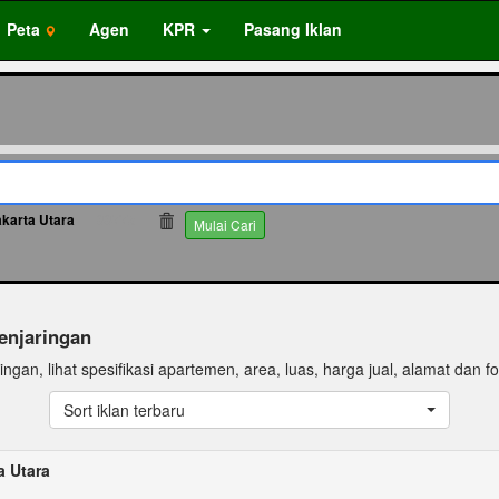
Peta
Agen
KPR
Pasang Iklan
akarta Utara
66775
Mulai Cari
Penjaringan
ringan, lihat spesifikasi apartemen, area, luas, harga jual, alamat dan fo
Sort iklan terbaru
a Utara