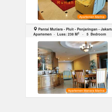
Apartemen Marina
Pantai Mutiara - Pluit - Penjaringan - Jakart
2
Apartemen
-
Luas: 238 M
-
5 Bedroom
Apartemen Manara Marina