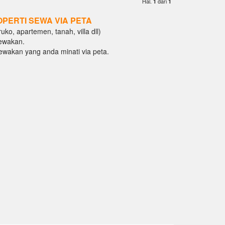
Hal.
dari
1
1
OPERTI SEWA VIA PETA
ko, apartemen, tanah, villa dll)
ewakan.
isewakan yang anda minati via peta.