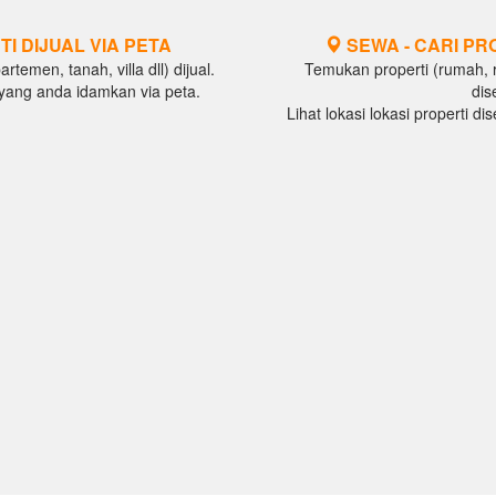
TI DIJUAL VIA PETA
SEWA - CARI PR
temen, tanah, villa dll) dijual.
Temukan properti (rumah, ru
al yang anda idamkan via peta.
dis
Lihat lokasi lokasi properti d