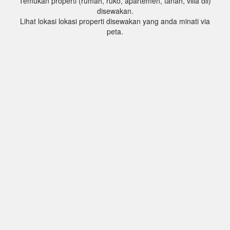
Temukan properti (rumah, ruko, apartemen, tanah, villa dll)
disewakan.
Lihat lokasi lokasi properti disewakan yang anda minati via
peta.