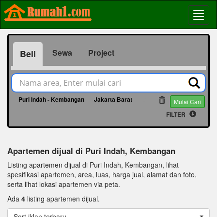
Sewa
Project
Beli
Puri Indah - Kembangan
Jakarta Barat
51
Mulai Cari
FILTER
Apartemen dijual di Puri Indah, Kembangan
Listing apartemen dijual di Puri Indah, Kembangan, lihat
spesifikasi apartemen, area, luas, harga jual, alamat dan foto,
serta lihat lokasi apartemen via peta.
Ada
4
listing apartemen dijual.
Sort iklan terbaru