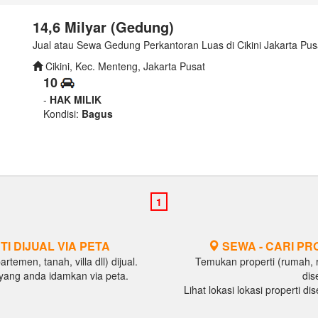
14,6 Milyar (Gedung)
Jual atau Sewa Gedung Perkantoran Luas di Cikini Jakarta Pus
Cikini, Kec. Menteng, Jakarta Pusat
10
-
HAK MILIK
Kondisi:
Bagus
TI DIJUAL VIA PETA
SEWA - CARI PR
temen, tanah, villa dll) dijual.
Temukan properti (rumah, ru
al yang anda idamkan via peta.
dis
Lihat lokasi lokasi properti d