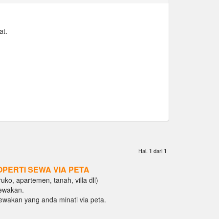
at.
Hal.
dari
1
1
OPERTI SEWA VIA PETA
ko, apartemen, tanah, villa dll)
ewakan.
isewakan yang anda minati via peta.