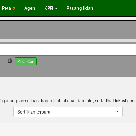
Peta
Agen
KPR
Pasang Iklan
3
Mulai Cari
si gedung, area, luas, harga jual, alamat dan foto, serta lihat lokasi ged
Sort iklan terbaru