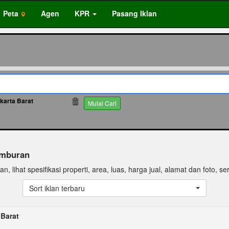
Peta
Agen
KPR
Pasang Iklan
karta Barat
66797
Mulai Cari
tamburan
, lihat spesifikasi properti, area, luas, harga jual, alamat dan foto, sert
Sort iklan terbaru
 Barat