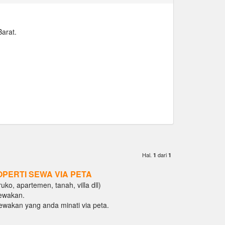
Barat.
Hal.
dari
1
1
OPERTI SEWA VIA PETA
ko, apartemen, tanah, villa dll)
ewakan.
isewakan yang anda minati via peta.