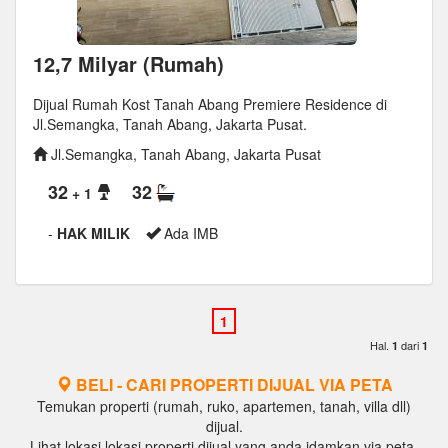
12,7 Milyar (Rumah)
Dijual Rumah Kost Tanah Abang Premiere Residence di
Jl.Semangka, Tanah Abang, Jakarta Pusat.
Jl.Semangka, Tanah Abang, Jakarta Pusat
32
32
+ 1
-
HAK MILIK
Ada IMB
Hal.
dari
1
1
BELI - CARI PROPERTI DIJUAL VIA PETA
Temukan properti (rumah, ruko, apartemen, tanah, villa dll)
dijual.
Lihat lokasi lokasi properti dijual yang anda idamkan via peta.