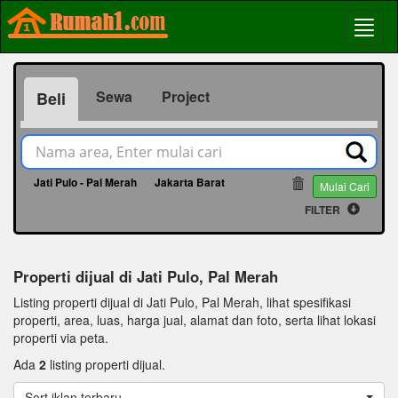
Sewa
Project
Beli
Jati Pulo - Pal Merah
Jakarta Barat
65899
Mulai Cari
FILTER
Properti dijual di Jati Pulo, Pal Merah
Listing properti dijual di Jati Pulo, Pal Merah, lihat spesifikasi
properti, area, luas, harga jual, alamat dan foto, serta lihat lokasi
properti via peta.
Ada
2
listing properti dijual.
Sort iklan terbaru