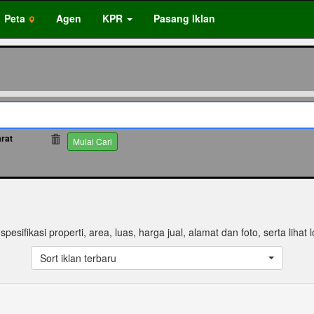
Peta
Agen
KPR
Pasang Iklan
rat
63
Mulai Cari
pesifikasi properti, area, luas, harga jual, alamat dan foto, serta lihat l
Sort iklan terbaru