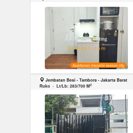
Apartemen mezanin season city
Jembatan Besi - Tambora - Jakarta Barat
2
Ruko
-
Lt/Lb: 283/700 M