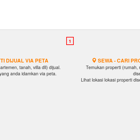
TI DIJUAL VIA PETA
SEWA - CARI PR
temen, tanah, villa dll) dijual.
Temukan properti (rumah, ru
al yang anda idamkan via peta.
dis
Lihat lokasi lokasi properti d