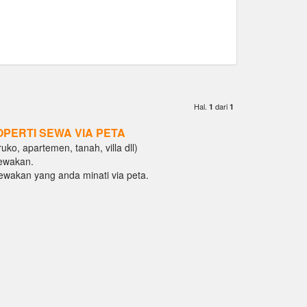
Hal.
dari
1
1
OPERTI SEWA VIA PETA
ko, apartemen, tanah, villa dll)
ewakan.
isewakan yang anda minati via peta.