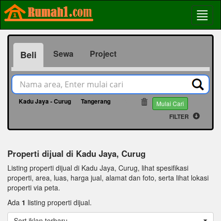
Sewa
Project
Beli
Kadu Jaya - Curug
Tangerang
907
Mulai Cari
FILTER
Properti dijual di Kadu Jaya, Curug
Listing properti dijual di Kadu Jaya, Curug, lihat spesifikasi
properti, area, luas, harga jual, alamat dan foto, serta lihat lokasi
properti via peta.
Ada
1
listing properti dijual.
Sort iklan terbaru