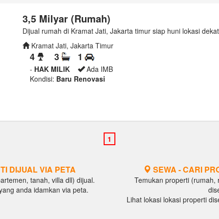
3,5 Milyar (Rumah)
Dijual rumah di Kramat Jati, Jakarta timur siap huni lokasi dekat
Kramat Jati, Jakarta Timur
4
3
1
-
HAK MILIK
Ada IMB
Kondisi:
Baru Renovasi
TI DIJUAL VIA PETA
SEWA - CARI PR
temen, tanah, villa dll) dijual.
Temukan properti (rumah, ru
al yang anda idamkan via peta.
dis
Lihat lokasi lokasi properti d