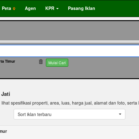
Peta
Agen
KPR
Pasang Iklan
ta Timur
65969
Mulai Cari
 Jati
ihat spesifikasi properti, area, luas, harga jual, alamat dan foto, serta l
Sort iklan terbaru
imur