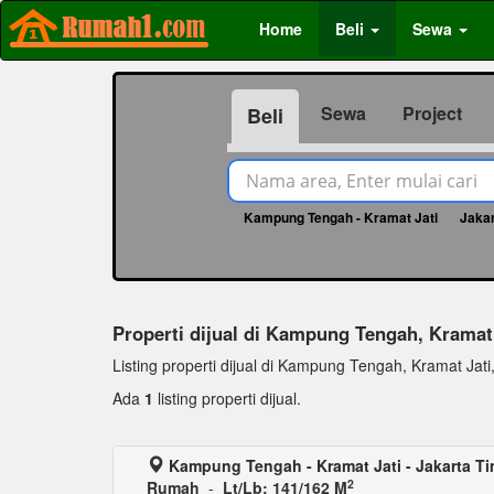
Home
Beli
Sewa
Sewa
Project
Beli
Kampung Tengah - Kramat Jati
Jakar
Properti dijual di Kampung Tengah, Kramat
Listing properti dijual di Kampung Tengah, Kramat Jati, l
Ada
1
listing properti dijual.
Kampung Tengah - Kramat Jati - Jakarta T
2
Rumah
-
Lt/Lb: 141/162 M