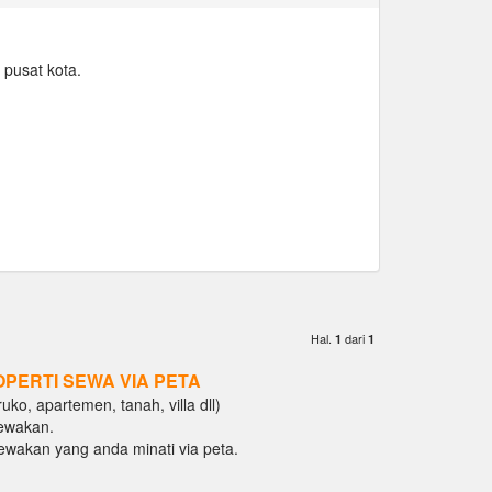
 pusat kota.
Hal.
dari
1
1
OPERTI SEWA VIA PETA
ko, apartemen, tanah, villa dll)
ewakan.
isewakan yang anda minati via peta.