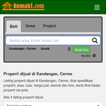
Sewa
Project
Beli
Kandangan - Cerme
Gresik
18176
Mulai Cari
FILTER
Properti dijual di Kandangan, Cerme
Listing properti dijual di Kandangan, Cerme, lihat spesifikasi
properti, area, luas, harga jual, alamat dan foto, serta lihat lokasi
properti via peta.
Ada
1
listing properti dijual.
Sort iklan terbaru