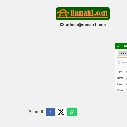
admin@rumah1
.com
Share It