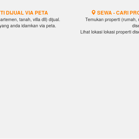
TI DIJUAL VIA PETA
SEWA - CARI PR
temen, tanah, villa dll) dijual.
Temukan properti (rumah, ru
al yang anda idamkan via peta.
dis
Lihat lokasi lokasi properti d