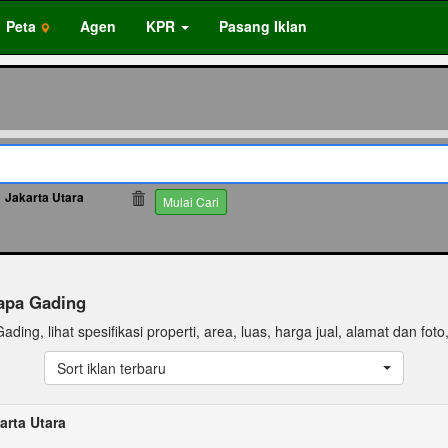
Peta
Agen
KPR
Pasang Iklan
Jakarta Utara
8
Mulai Cari
lapa Gading
ding, lihat spesifikasi properti, area, luas, harga jual, alamat dan foto, 
Sort iklan terbaru
arta Utara