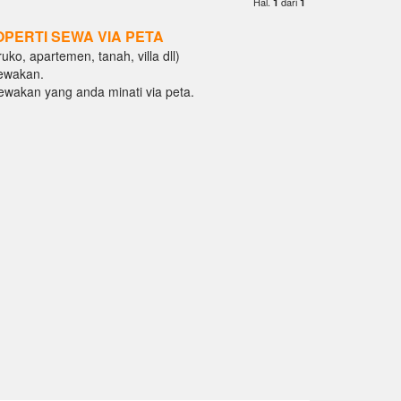
Hal.
dari
1
1
OPERTI SEWA VIA PETA
ko, apartemen, tanah, villa dll)
ewakan.
isewakan yang anda minati via peta.