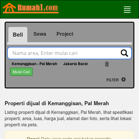
Sewa
Project
Beli
Kemanggisan - Pal Merah
Jakarta Barat
29
Mulai Cari
FILTER
Properti dijual di Kemanggisan, Pal Merah
Listing properti dijual di Kemanggisan, Pal Merah, lihat spesifikasi
properti, area, luas, harga jual, alamat dan foto, serta lihat lokasi
properti via peta.
Oops!
Data yang anda cari belum tersedia.