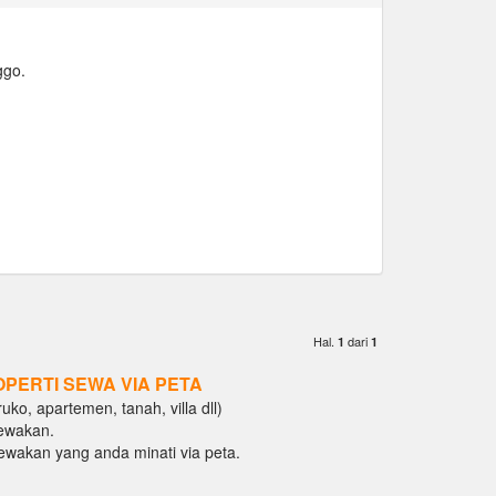
ggo.
Hal.
dari
1
1
OPERTI SEWA VIA PETA
ko, apartemen, tanah, villa dll)
ewakan.
isewakan yang anda minati via peta.