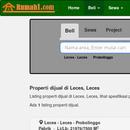
Home
Beli
Sewa
Sewa
Project
Beli
Leces - Leces
Probolinggo
23052
Properti dijual di Leces, Leces
Listing properti dijual di Leces, Leces, lihat spesifikasi 
Ada
1
listing properti dijual.
Leces - Leces - Probolinggo
2
Pabrik
-
Lt/Lb: 21976/7500 M