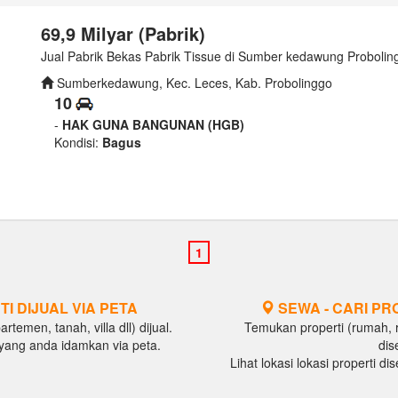
69,9 Milyar (Pabrik)
Jual Pabrik Bekas Pabrik Tissue di Sumber kedawung Probolin
Sumberkedawung, Kec. Leces, Kab. Probolinggo
10
-
HAK GUNA BANGUNAN (HGB)
Kondisi:
Bagus
TI DIJUAL VIA PETA
SEWA - CARI PR
temen, tanah, villa dll) dijual.
Temukan properti (rumah, ru
al yang anda idamkan via peta.
dis
Lihat lokasi lokasi properti d