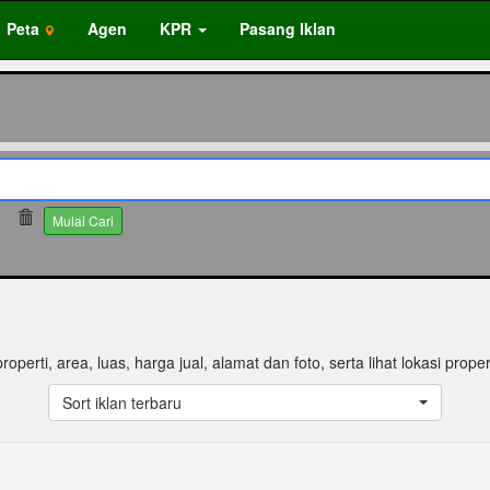
Peta
Agen
KPR
Pasang Iklan
Mulai Cari
properti, area, luas, harga jual, alamat dan foto, serta lihat lokasi proper
Sort iklan terbaru