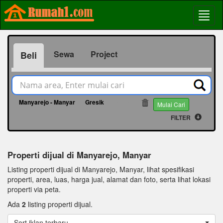
Sewa
Project
Beli
Manyarejo - Manyar
Gresik
18318
Mulai Cari
FILTER
Properti dijual di Manyarejo, Manyar
Listing properti dijual di Manyarejo, Manyar, lihat spesifikasi
properti, area, luas, harga jual, alamat dan foto, serta lihat lokasi
properti via peta.
Ada
2
listing properti dijual.
Sort iklan terbaru