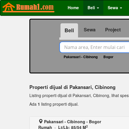
Home
Beli
Sewa
Sewa
Project
Beli
Pakansari - Cibinong
Bogor
1484
Properti dijual di Pakansari, Cibinong
Listing properti dijual di Pakansari, Cibinong, lihat spesi
Ada
1
listing properti dijual.
Pakansari - Cibinong - Bogor
2
Rumah
-
Lt/Lb: 85/54 M