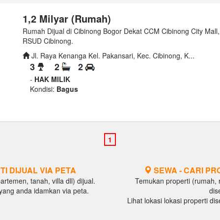
1,2 Milyar (Rumah)
Rumah Dijual di Cibinong Bogor Dekat CCM Cibinong City Mal
RSUD Cibinong.
Jl. Raya Kenanga Kel. Pakansari, Kec. Cibinong, K...
3
2
2
-
HAK MILIK
Kondisi:
Bagus
TI DIJUAL VIA PETA
SEWA - CARI PR
temen, tanah, villa dll) dijual.
Temukan properti (rumah, ru
al yang anda idamkan via peta.
dis
Lihat lokasi lokasi properti d