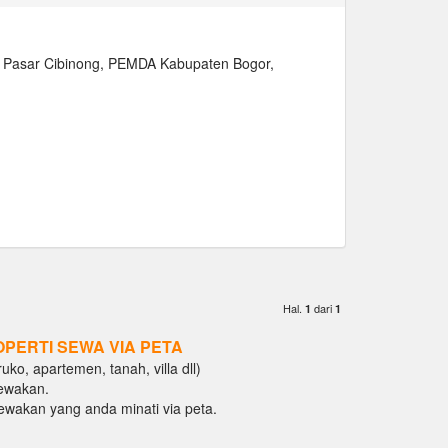
l, Pasar Cibinong, PEMDA Kabupaten Bogor,
Hal.
dari
1
1
OPERTI SEWA VIA PETA
ko, apartemen, tanah, villa dll)
ewakan.
isewakan yang anda minati via peta.