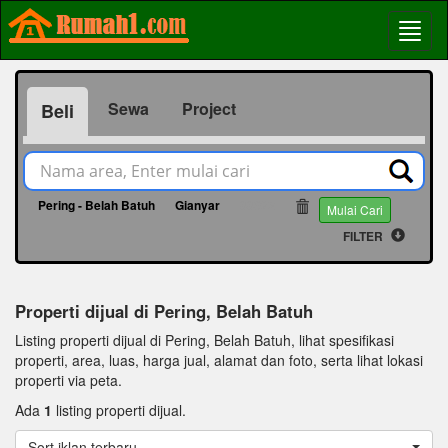
Sewa
Project
Beli
Pering - Belah Batuh
Gianyar
66932
Mulai Cari
FILTER
Properti dijual di Pering, Belah Batuh
Listing properti dijual di Pering, Belah Batuh, lihat spesifikasi
properti, area, luas, harga jual, alamat dan foto, serta lihat lokasi
properti via peta.
Ada
1
listing properti dijual.
Sort iklan terbaru