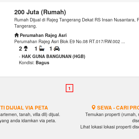
200 Juta (Rumah)
Rumah Dijual di Rajeg Tangerang Dekat RS Insan Nusantara, 
Tangerang.
Perumahan Rajeg Asri
Perumahan Rajeg Asri Blok E9 No.08 RT.017/RW.002 ...
2
1
1
-
HAK GUNA BANGUNAN (HGB)
Kondisi:
Bagus
TI DIJUAL VIA PETA
SEWA - CARI PR
temen, tanah, villa dll) dijual.
Temukan properti (rumah, ru
al yang anda idamkan via peta.
dis
Lihat lokasi lokasi properti d