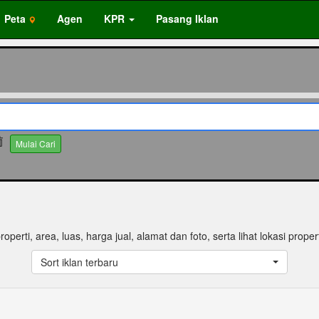
Peta
Agen
KPR
Pasang Iklan
Mulai Cari
properti, area, luas, harga jual, alamat dan foto, serta lihat lokasi propert
Sort iklan terbaru