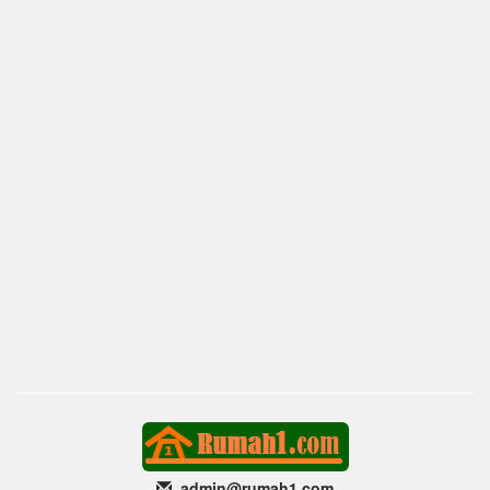
admin@rumah1
.com