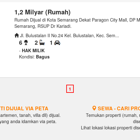
1,2 Milyar (Rumah)
Rumah Dijual di Kota Semarang Dekat Paragon City Mall, DP 
Semarang, RSUP Dr Kariadi.
Jl. Bulustalan II No.24 Kel. Bulustalan, Kec. Sem...
6
2
1
-
HAK MILIK
Kondisi:
Bagus
TI DIJUAL VIA PETA
SEWA - CARI PR
temen, tanah, villa dll) dijual.
Temukan properti (rumah, ru
al yang anda idamkan via peta.
dis
Lihat lokasi lokasi properti d