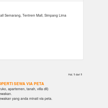
Mall Semarang, Tentrem Mall, Simpang Lima
Hal.
dari
1
1
OPERTI SEWA VIA PETA
ko, apartemen, tanah, villa dll)
ewakan.
isewakan yang anda minati via peta.