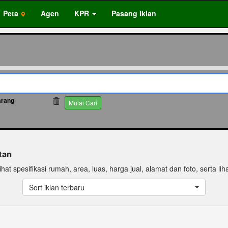
Peta
Agen
KPR
Pasang Iklan
rang
14171
Mulai Cari
tan
hat spesifikasi rumah, area, luas, harga jual, alamat dan foto, serta lih
Sort iklan terbaru