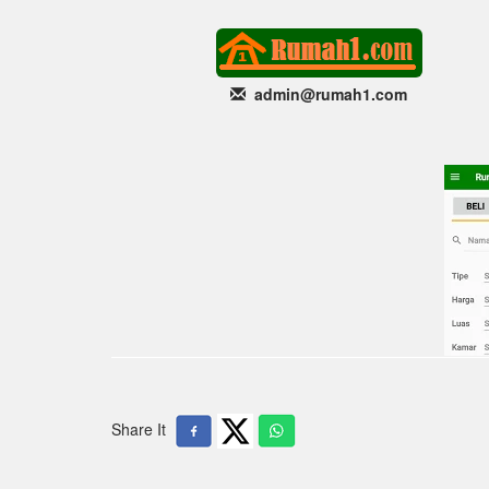
admin@rumah1
.com
Share It