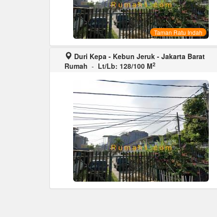
Taman Ratu Indah
Duri Kepa - Kebun Jeruk - Jakarta Barat
2
Rumah
-
Lt/Lb: 128/100 M