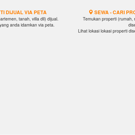
TI DIJUAL VIA PETA
SEWA - CARI PR
temen, tanah, villa dll) dijual.
Temukan properti (rumah, ru
al yang anda idamkan via peta.
dis
Lihat lokasi lokasi properti d