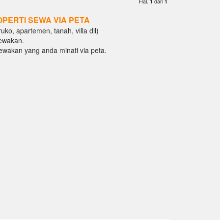
Hal.
dari
1
1
OPERTI SEWA VIA PETA
ko, apartemen, tanah, villa dll)
ewakan.
isewakan yang anda minati via peta.