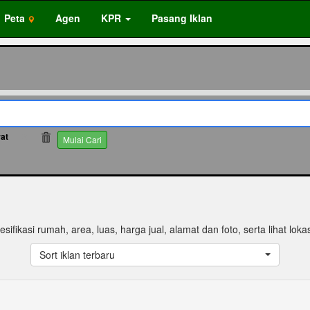
Peta
Agen
KPR
Pasang Iklan
rat
2
Mulai Cari
esifikasi rumah, area, luas, harga jual, alamat dan foto, serta lihat loka
Sort iklan terbaru