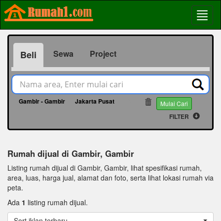
Sewa
Project
Beli
Gambir - Gambir
Jakarta Pusat
107
Mulai Cari
FILTER
Rumah dijual di Gambir, Gambir
Listing rumah dijual di Gambir, Gambir, lihat spesifikasi rumah,
area, luas, harga jual, alamat dan foto, serta lihat lokasi rumah via
peta.
Ada
1
listing rumah dijual.
Sort iklan terbaru