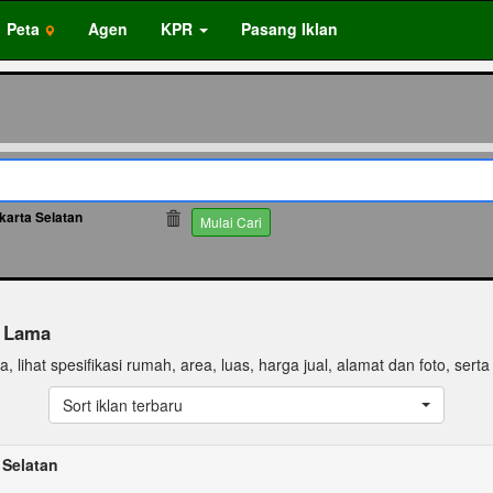
Peta
Agen
KPR
Pasang Iklan
karta Selatan
65873
Mulai Cari
n Lama
 lihat spesifikasi rumah, area, luas, harga jual, alamat dan foto, serta 
Sort iklan terbaru
 Selatan