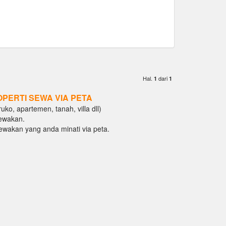
Hal.
dari
1
1
OPERTI SEWA VIA PETA
ko, apartemen, tanah, villa dll)
ewakan.
isewakan yang anda minati via peta.