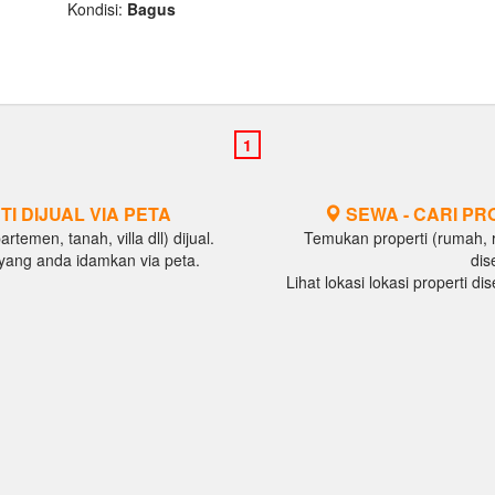
Kondisi:
Bagus
TI DIJUAL VIA PETA
SEWA - CARI PR
temen, tanah, villa dll) dijual.
Temukan properti (rumah, ru
al yang anda idamkan via peta.
dis
Lihat lokasi lokasi properti d