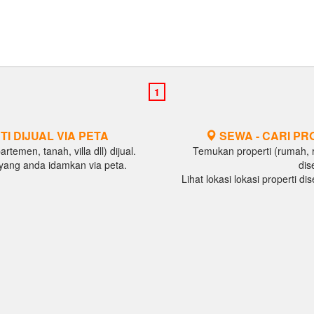
TI DIJUAL VIA PETA
SEWA - CARI PR
temen, tanah, villa dll) dijual.
Temukan properti (rumah, ru
al yang anda idamkan via peta.
dis
Lihat lokasi lokasi properti d