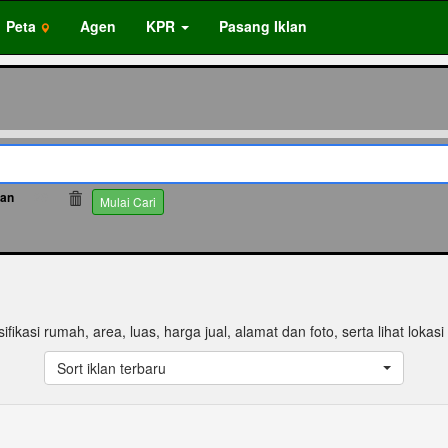
Peta
Agen
KPR
Pasang Iklan
tan
39
Mulai Cari
sifikasi rumah, area, luas, harga jual, alamat dan foto, serta lihat lokas
Sort iklan terbaru