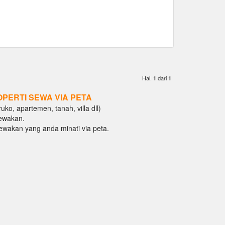
Hal.
dari
1
1
OPERTI SEWA VIA PETA
ko, apartemen, tanah, villa dll)
ewakan.
isewakan yang anda minati via peta.