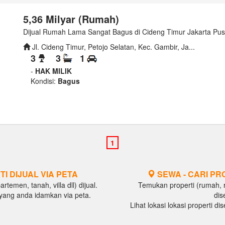
5,36 Milyar (Rumah)
Dijual Rumah Lama Sangat Bagus di Cideng Timur Jakarta Pus
Jl. Cideng Timur, Petojo Selatan, Kec. Gambir, Ja...
3
3
1
-
HAK MILIK
Kondisi:
Bagus
TI DIJUAL VIA PETA
SEWA - CARI PR
temen, tanah, villa dll) dijual.
Temukan properti (rumah, ru
al yang anda idamkan via peta.
dis
Lihat lokasi lokasi properti d