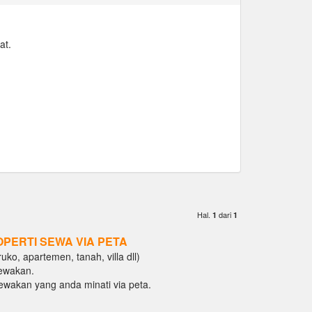
at.
Hal.
dari
1
1
OPERTI SEWA VIA PETA
ko, apartemen, tanah, villa dll)
ewakan.
isewakan yang anda minati via peta.