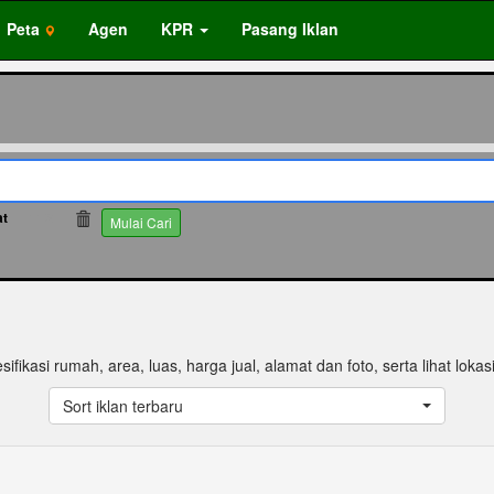
Peta
Agen
KPR
Pasang Iklan
at
112
Mulai Cari
sifikasi rumah, area, luas, harga jual, alamat dan foto, serta lihat loka
Sort iklan terbaru