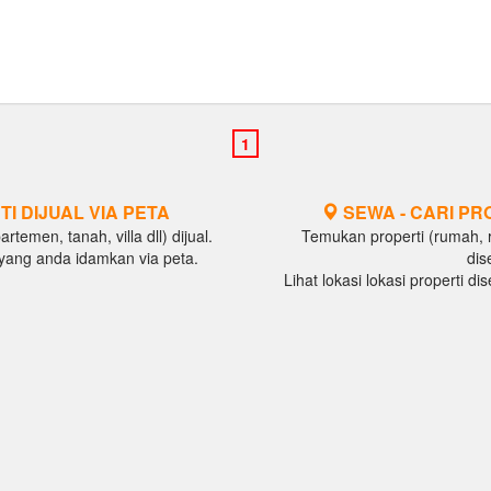
TI DIJUAL VIA PETA
SEWA - CARI PR
temen, tanah, villa dll) dijual.
Temukan properti (rumah, ru
al yang anda idamkan via peta.
dis
Lihat lokasi lokasi properti d