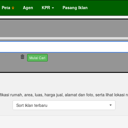
Peta
Agen
KPR
Pasang Iklan
66507
Mulai Cari
fikasi rumah, area, luas, harga jual, alamat dan foto, serta lihat lokasi
Sort iklan terbaru