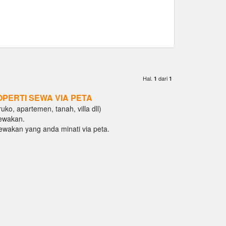
Hal.
dari
1
1
OPERTI SEWA VIA PETA
ko, apartemen, tanah, villa dll)
ewakan.
isewakan yang anda minati via peta.