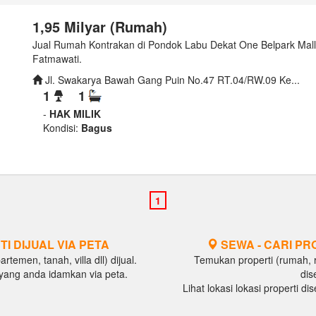
1,95 Milyar (Rumah)
Jual Rumah Kontrakan di Pondok Labu Dekat One Belpark Mal
Fatmawati.
Jl. Swakarya Bawah Gang Puin No.47 RT.04/RW.09 Ke...
1
1
-
HAK MILIK
Kondisi:
Bagus
TI DIJUAL VIA PETA
SEWA - CARI PR
temen, tanah, villa dll) dijual.
Temukan properti (rumah, ru
al yang anda idamkan via peta.
dis
Lihat lokasi lokasi properti d