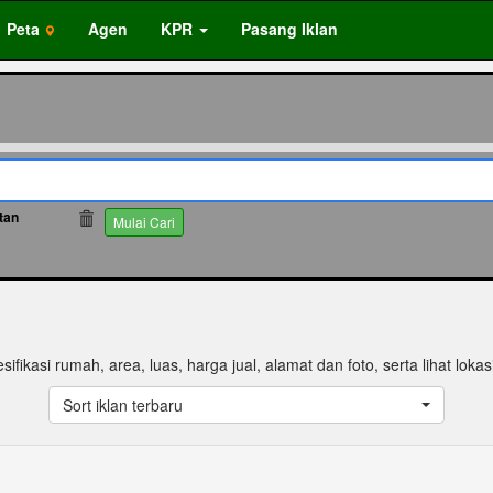
Peta
Agen
KPR
Pasang Iklan
tan
34
Mulai Cari
sifikasi rumah, area, luas, harga jual, alamat dan foto, serta lihat loka
Sort iklan terbaru