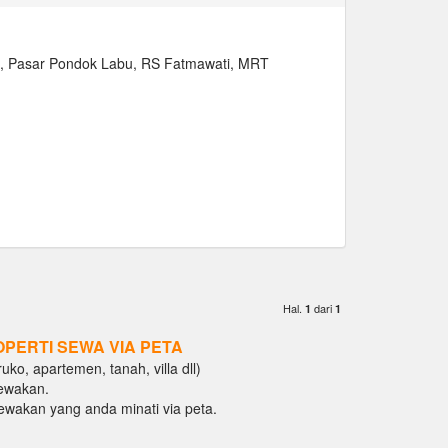
l, Pasar Pondok Labu, RS Fatmawati, MRT
Hal.
dari
1
1
OPERTI SEWA VIA PETA
ko, apartemen, tanah, villa dll)
ewakan.
isewakan yang anda minati via peta.