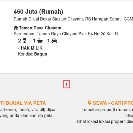
450 Juta (Rumah)
Rumah Dijual Dekat Stasiun Citayam, RS Harapan Sehati, CCM 
Taman Raya Citayam
Perumahan Taman Raya Citayam Blok F4 No.20 Kel. R...
2
1
1
-
HAK MILIK
Kondisi:
Bagus
TI DIJUAL VIA PETA
SEWA - CARI PR
temen, tanah, villa dll) dijual.
Temukan properti (rumah, ru
al yang anda idamkan via peta.
dis
Lihat lokasi lokasi properti d