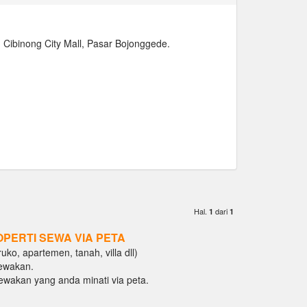
Cibinong City Mall, Pasar Bojonggede.
Hal.
dari
1
1
OPERTI SEWA VIA PETA
ko, apartemen, tanah, villa dll)
ewakan.
isewakan yang anda minati via peta.