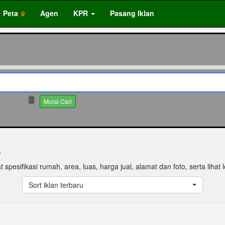
Peta
Agen
KPR
Pasang Iklan
1425
Mulai Cari
e
 spesifikasi rumah, area, luas, harga jual, alamat dan foto, serta lihat 
Sort iklan terbaru