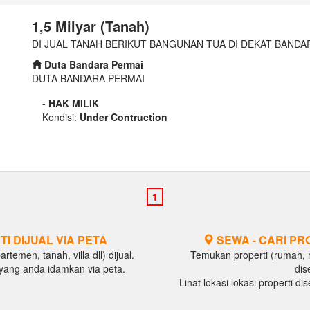
1,5 Milyar (Tanah)
DI JUAL TANAH BERIKUT BANGUNAN TUA DI DEKAT BAND
Duta Bandara Permai
DUTA BANDARA PERMAI
-
HAK MILIK
Kondisi:
Under Contruction
TI DIJUAL VIA PETA
SEWA - CARI PR
temen, tanah, villa dll) dijual.
Temukan properti (rumah, ru
al yang anda idamkan via peta.
dis
Lihat lokasi lokasi properti d