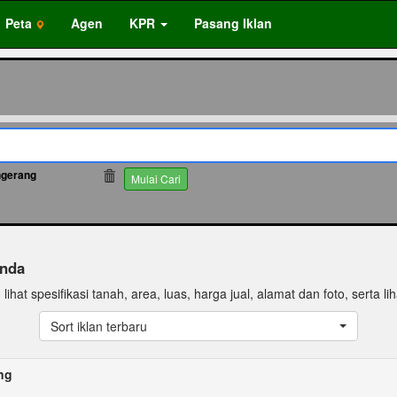
Peta
Agen
KPR
Pasang Iklan
ngerang
66385
Mulai Cari
enda
ihat spesifikasi tanah, area, luas, harga jual, alamat dan foto, serta lih
Sort iklan terbaru
ng