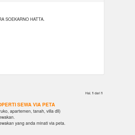
ARA SOEKARNO HATTA.
Hal.
dari
1
1
OPERTI SEWA VIA PETA
ko, apartemen, tanah, villa dll)
ewakan.
isewakan yang anda minati via peta.