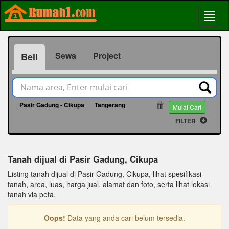
Sewa
Project
Beli
Pasir Gadung - Cikupa
Tangerang
846
Mulai Cari
FILTER
Tanah dijual di Pasir Gadung, Cikupa
Listing tanah dijual di Pasir Gadung, Cikupa, lihat spesifikasi
tanah, area, luas, harga jual, alamat dan foto, serta lihat lokasi
tanah via peta.
Oops!
Data yang anda cari belum tersedia.