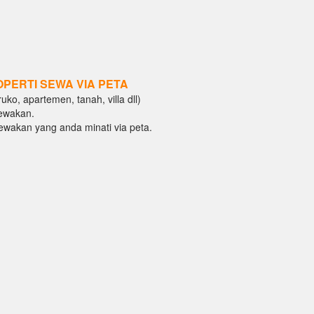
OPERTI SEWA VIA PETA
ko, apartemen, tanah, villa dll)
ewakan.
isewakan yang anda minati via peta.