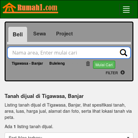
Sewa
Project
Beli
Tigawasa - Banjar
Buleleng
2008
Mulai Cari
FILTER
Tanah dijual di Tigawasa, Banjar
Listing tanah dijual di Tigawasa, Banjar, lihat spesifikasi tanah,
area, luas, harga jual, alamat dan foto, serta lihat lokasi tanah via
peta.
Ada
1
listing tanah dijual.
Sort iklan terbaru