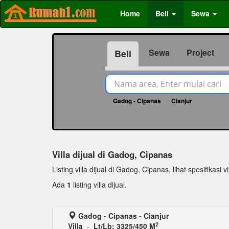
Home
Beli
Sewa
Sewa
Project
Beli
Gadog - Cipanas
Cianjur
66868
Villa dijual di Gadog, Cipanas
Listing villa dijual di Gadog, Cipanas, lihat spesifikasi vi
Ada
1
listing villa dijual.
Gadog - Cipanas - Cianjur
2
Villa
-
Lt/Lb: 3325/450 M