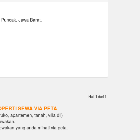
r, Puncak, Jawa Barat.
Hal.
dari
1
1
OPERTI SEWA VIA PETA
ko, apartemen, tanah, villa dll)
ewakan.
isewakan yang anda minati via peta.