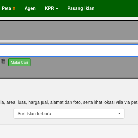
Peta
Agen
KPR
Pasang Iklan
Mulai Cari
lla, area, luas, harga jual, alamat dan foto, serta lihat lokasi villa via pet
Sort iklan terbaru