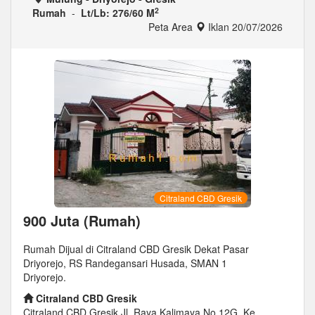
2
Rumah
-
Lt/Lb: 276/60 M
Peta Area
Iklan 20/07/2026
Citraland CBD Gresik
900 Juta (Rumah)
Rumah Dijual di Citraland CBD Gresik Dekat Pasar
Driyorejo, RS Randegansari Husada, SMAN 1
Driyorejo.
Citraland CBD Gresik
Citraland CBD Gresik Jl. Raya Kalimaya No.12G, Ke...