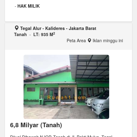
-
HAK MILIK
Tegal Alur - Kalideres - Jakarta Barat
2
Tanah
-
LT: 935 M
Peta Area
Iklan minggu ini
6,8 Milyar (Tanah)
Dijual Dibawah NJOP, Tanah di Jl. Bakti Mulya, Tegal