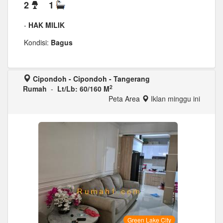
2
1
-
HAK MILIK
Kondisi:
Bagus
Cipondoh - Cipondoh - Tangerang
2
Rumah
-
Lt/Lb: 60/160 M
Peta Area
Iklan minggu ini
Green Lake City