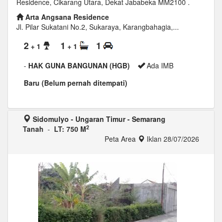
Residence, Cikarang Utara, Dekat Jababeka MM2100 .
Arta Angsana Residence
Jl. Pilar Sukatani No.2, Sukaraya, Karangbahagia,...
2
1
1
+ 1
+ 1
-
HAK GUNA BANGUNAN (HGB)
Ada IMB
Baru (Belum pernah ditempati)
Sidomulyo - Ungaran Timur - Semarang
2
Tanah
-
LT: 750 M
Peta Area
Iklan 28/07/2026