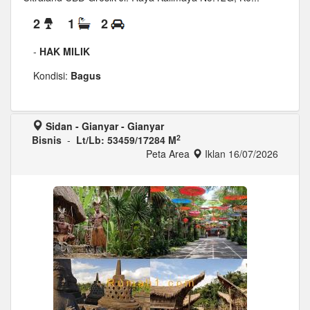
2
1
2
-
HAK MILIK
Kondisi:
Bagus
Sidan - Gianyar - Gianyar
2
Bisnis
-
Lt/Lb: 53459/17284 M
Peta Area
Iklan 16/07/2026