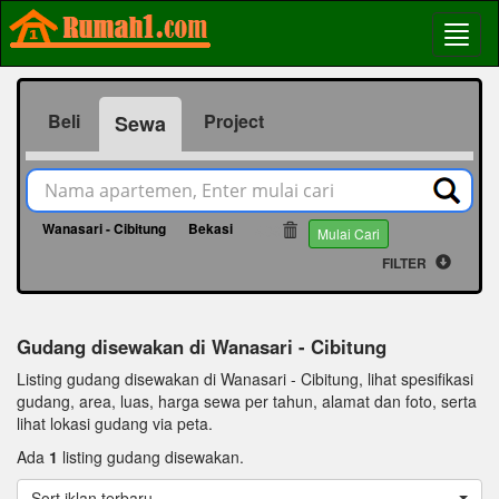
Beli
Project
Sewa
Wanasari - Cibitung
Bekasi
486
Mulai Cari
FILTER
Gudang disewakan di Wanasari - Cibitung
Listing gudang disewakan di Wanasari - Cibitung, lihat spesifikasi
gudang, area, luas, harga sewa per tahun, alamat dan foto, serta
lihat lokasi gudang via peta.
Ada
1
listing gudang disewakan.
Sort iklan terbaru