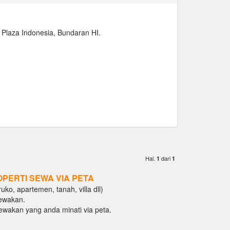
Plaza Indonesia, Bundaran HI.
Hal.
dari
1
1
OPERTI SEWA VIA PETA
ko, apartemen, tanah, villa dll)
ewakan.
isewakan yang anda minati via peta.