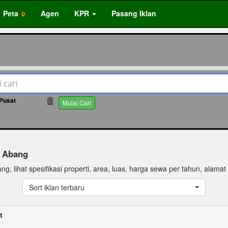
Peta
Agen
KPR
Pasang Iklan
 Pusat
65895
Mulai Cari
h Abang
, lihat spesifikasi properti, area, luas, harga sewa per tahun, alamat da
Sort iklan terbaru
t