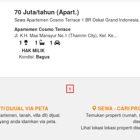
70 Juta/tahun (Apart.)
Sewa Apartemen Cosmo Terrace 1 BR Dekat Grand Indonesia, 
Apartemen Cosmo Terrace
Jl. K.H. Mas Mansyur No.1 (Thamrin City), Kel. Ke...
1
1
1
-
HAK MILIK
Kondisi:
Bagus
TI DIJUAL VIA PETA
SEWA - CARI PR
temen, tanah, villa dll) dijual.
Temukan properti (rumah, ru
al yang anda idamkan via peta.
dis
Lihat lokasi lokasi properti d