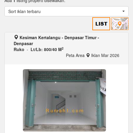
Ada
1
listing properti disewakan.
Sort iklan terbaru
Kesiman Kertalangu - Denpasar Timur -
Denpasar
2
Ruko
-
Lt/Lb: 800/40 M
Peta Area
Iklan Mar 2026