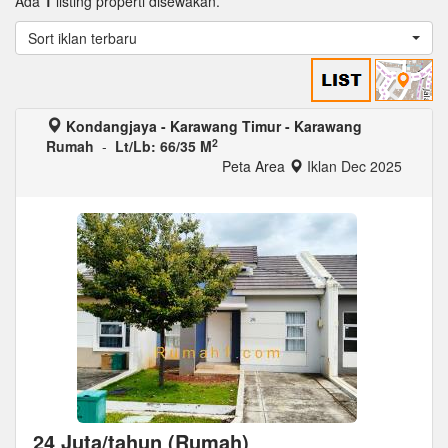
Ada
1
listing properti disewakan.
Sort iklan terbaru
Kondangjaya - Karawang Timur - Karawang
2
Rumah
-
Lt/Lb: 66/35 M
Peta Area
Iklan Dec 2025
24 Juta/tahun (Rumah)