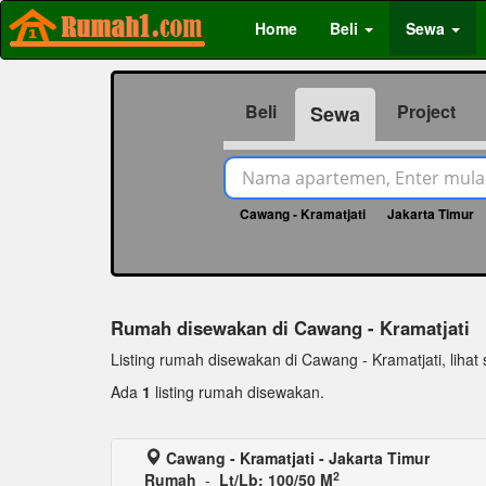
Home
Beli
Sewa
Beli
Project
Sewa
Cawang - Kramatjati
Jakarta Timur
Rumah disewakan di Cawang - Kramatjati
Listing rumah disewakan di Cawang - Kramatjati, lihat s
Ada
1
listing rumah disewakan.
Cawang - Kramatjati - Jakarta Timur
2
Rumah
-
Lt/Lb: 100/50 M