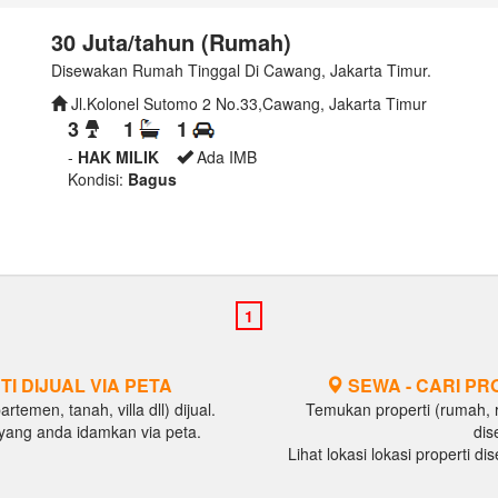
30 Juta/tahun (Rumah)
Disewakan Rumah Tinggal Di Cawang, Jakarta Timur.
Jl.Kolonel Sutomo 2 No.33,Cawang, Jakarta Timur
3
1
1
-
HAK MILIK
Ada IMB
Kondisi:
Bagus
TI DIJUAL VIA PETA
SEWA - CARI PR
temen, tanah, villa dll) dijual.
Temukan properti (rumah, ru
al yang anda idamkan via peta.
dis
Lihat lokasi lokasi properti d