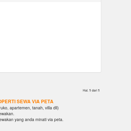
Hal.
dari
1
1
OPERTI SEWA VIA PETA
ko, apartemen, tanah, villa dll)
ewakan.
isewakan yang anda minati via peta.