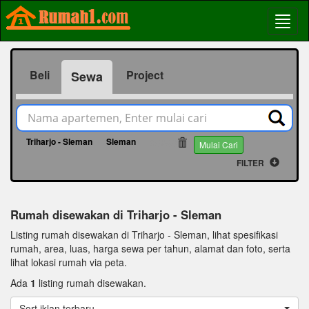
Beli
Project
Sewa
Triharjo - Sleman
Sleman
65248
Mulai Cari
FILTER
Rumah disewakan di Triharjo - Sleman
Listing rumah disewakan di Triharjo - Sleman, lihat spesifikasi
rumah, area, luas, harga sewa per tahun, alamat dan foto, serta
lihat lokasi rumah via peta.
Ada
1
listing rumah disewakan.
Sort iklan terbaru