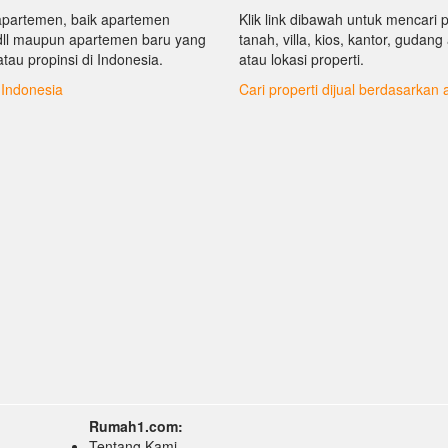
n apartemen, baik apartemen
Klik link dibawah untuk mencari 
dll maupun apartemen baru yang
tanah, villa, kios, kantor, gudan
atau propinsi di Indonesia.
atau lokasi properti.
i Indonesia
Cari properti dijual berdasarkan 
Rumah1.com:
Tentang Kami