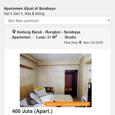
Apartemen dijual di Surabaya
Hal
1
dari
1
, Ada
5
listing
Kedung Baruk - Rungkut - Surabaya
2
Apartemen
-
Luas: 21 M
-
Studio
Peta Area
Iklan Oct 2025
Apartemen Gunawangsa Merr
400 Juta (Apart.)