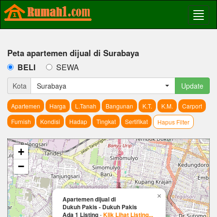
Peta apartemen dijual di Surabaya
BELI
SEWA
Kota
Surabaya
Update
Apartemen
Harga
L.Tanah
Bangunan
K.T.
K.M.
Carport
Furnish
Kondisi
Hadap
Tingkat
Sertifikat
Hapus Filter
+
−
×
Apartemen dijual di
Dukuh Pakis - Dukuh Pakis
Ada 1 Listing
-
Klik Lihat Listing...