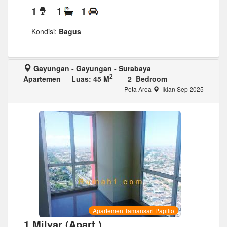
1
1
1
Kondisi:
Bagus
Gayungan - Gayungan - Surabaya
2
Apartemen
-
Luas: 45 M
-
2 Bedroom
Peta Area
Iklan Sep 2025
Apartemen Tamansari Papilio
1 Milyar (Apart.)