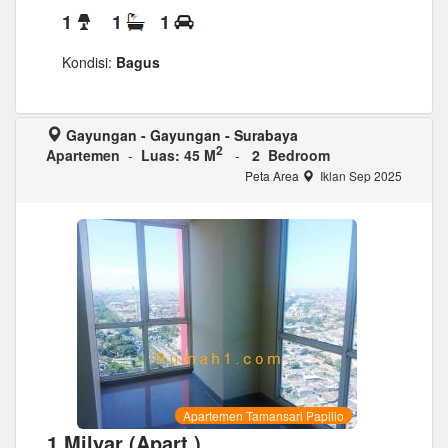
1
1
1
Kondisi:
Bagus
Gayungan - Gayungan - Surabaya
2
Apartemen
-
Luas: 45 M
-
2 Bedroom
Peta Area
Iklan Sep 2025
Apartemen Tamansari Papilio
1 Milyar (Apart.)