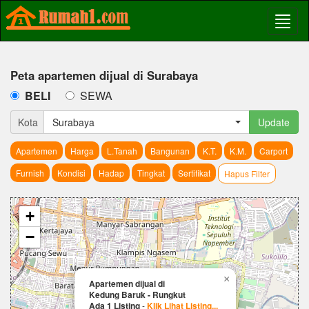
Peta apartemen dijual di Surabaya
BELI
SEWA
Kota
Surabaya
Update
Apartemen
Harga
L.Tanah
Bangunan
K.T.
K.M.
Carport
Furnish
Kondisi
Hadap
Tingkat
Sertifikat
Hapus Filter
+
−
×
Apartemen dijual di
Kedung Baruk - Rungkut
Ada 1 Listing
-
Klik Lihat Listing...